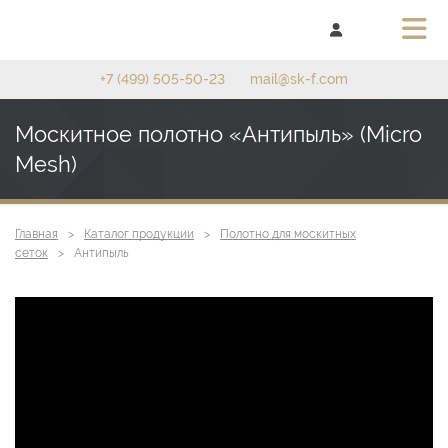
+7 (499) 505-50-23
mail@sk-f.com
Москитное полотно «Антипыль» (Micro
Mesh)
Главная
Каталог продукции
Полотно для москитных
сеток
Антипыль