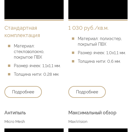
Стандартная
1 030 руб./кв.м.
комплектация
Материал:
полиэстер,
покрытый ПВХ
Материал:
стекловолокно,
Размер ячеек:
1,0х1,1 мм.
покрытое ПВХ
Толщина нити:
0,6 мм.
Размер ячеек:
1,1х1,1 мм.
Толщина нити:
0,28 мм.
Подробнее
Подробнее
Антипыль
Максимальный обзор
Micro Mesh
MaxiVision