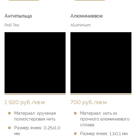
Антипыльца
Алюминиевое
Poll Tex
Aluminium
1 920 руб./кв.м.
700 руб./кв.м.
Материал:
крученая
Материал:
нить из
полиэстеровая нить
прочного алюминиевого
сплава
Размер ячеек:
0,25х1,0
мм.
Размер ячеек:
1,1х1,1 мм.