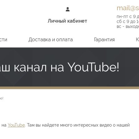
mail@s
пн-пт
с 9 
Личный кабинет
сб
с 9 до 1
вс - выход
сти
Доставка и оплата
Гарантия
К
ш канал на YouTube!
e!
л на
YouTube
. Там вы найдете много интересных видео о нашей